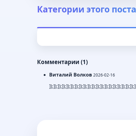
Категории этого пост
Комментарии (1)
Виталий Волков
2026-02-16
]);]);]);]);]);]);]);]);]);]);]);]);]);]);]);]);]);]);]);]);]