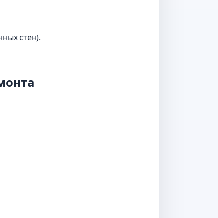
ных стен).
емонта