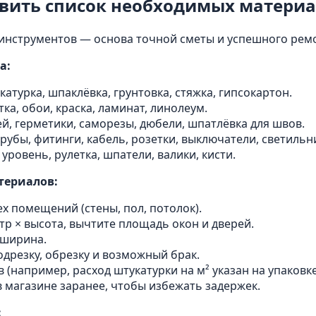
авить список необходимых материа
инструментов — основа точной сметы и успешного рем
а:
атурка, шпаклёвка, грунтовка, стяжка, гипсокартон.
ка, обои, краска, ламинат, линолеум.
й, герметики, саморезы, дюбели, шпатлёвка для швов.
рубы, фитинги, кабель, розетки, выключатели, светильн
уровень, рулетка, шпатели, валики, кисти.
териалов:
х помещений (стены, пол, потолок).
тр × высота, вычтите площадь окон и дверей.
 ширина.
одрезку, обрезку и возможный брак.
(например, расход штукатурки на м² указан на упаковке
 магазине заранее, чтобы избежать задержек.
: