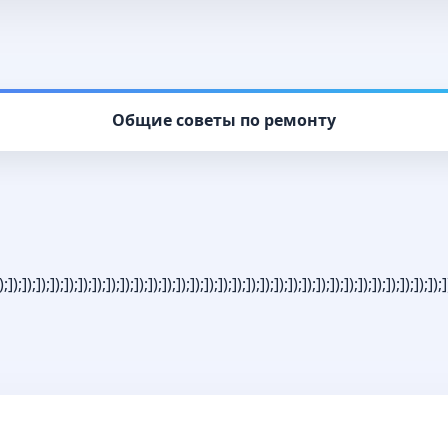
а
Общие советы по ремонту
);]);]);]);]);]);]);]);]);]);]);]);]);]);]);]);]);]);]);]);]);]);]);]);]);]);]);]);]);]);]);]);]