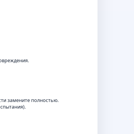
овреждения.
сти замените полностью.
спытания).