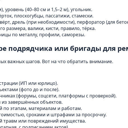
, уровень (40–80 см и 1,5–2 м), угольник.
ёрток, плоскогубцы, пассатижи, стамески.
ёрт, дрель (при необходимости), перфоратор (для бетон
о размера, валики, кисти, правило, тёрка.
ницы по металлу, профили, саморезы.
оре подрядчика или бригады для р
ых важных шагов. Вот на что обратить внимание.
трации (ИП или юрлицо).
ктами (фото до и после).
никах (форумы, соцсети, платформы с проверкой).
 из завершённых объектов.
й по этапам, материалам и работам.
тоимостью, сроками и штрафами за просрочку.
ай травм или повреждений имущества.
тапная, с подписанием актов).