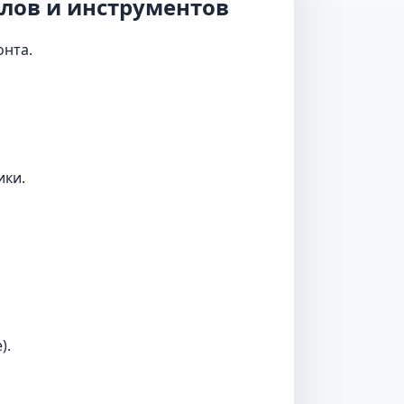
лов и инструментов
онта.
ики.
).