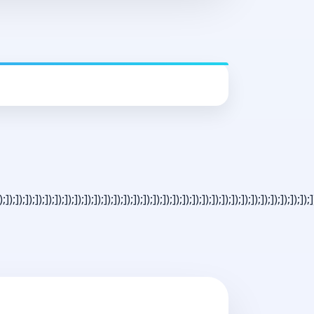
);]);]);]);]);]);]);]);]);]);]);]);]);]);]);]);]);]);]);]);]);]);]);]);]);]);]);]);]);]);]);]);]