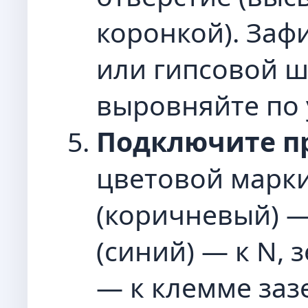
коронкой). Заф
или гипсовой ш
выровняйте по
Подключите п
цветовой марки
(коричневый) —
(синий) — к N, 
— к клемме заз