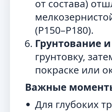
от состава) от
мелкозернисто
(P150–P180).
Грунтование и
грунтовку, зате
покраске или о
Важные момент
Для глубоких т