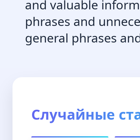
and valuable infor
phrases and unneces
general phrases and 
Случайные ст