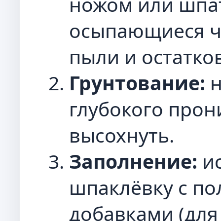
ножом или шпат
осыпающиеся ч
пыли и остатко
Грунтование:
н
глубокого прон
высохнуть.
Заполнение:
ис
шпаклёвку с п
добавками (для